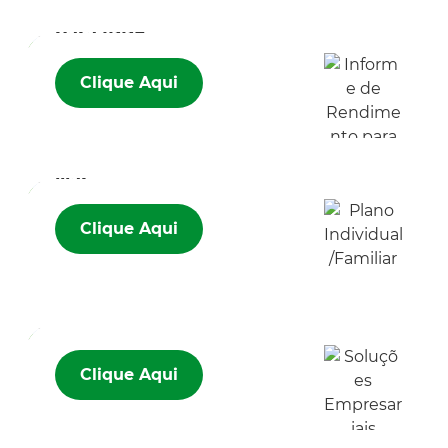
Rendimento
para IRRF
Clique Aqui
Plano
Individual/Fam
iliar
Clique Aqui
Soluções
Empresariais
Clique Aqui
Corpo Clínico