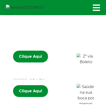
2° via Boleto
Clique Aqui
Saúde na sua
boca por
menos R$ 1,50
Clique Aqui
Informe de