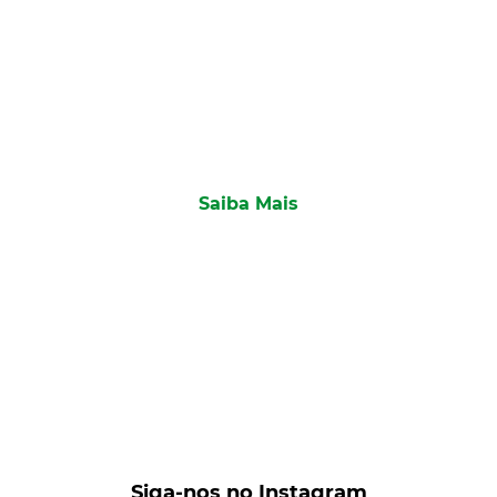
Conheça nossos planos
Saiba mais sobre nossos planos da Sermed
Odonto.
Saiba Mais
Siga-nos no Instagram