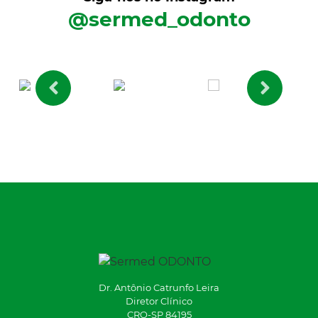
@sermed_odonto
Dr. Antônio Catrunfo Leira
Diretor Clínico
CRO-SP 84195